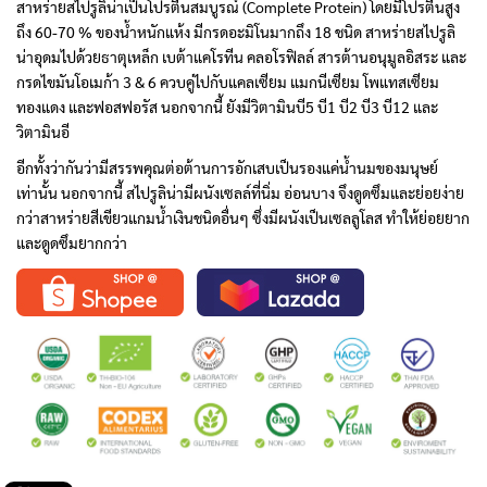
สาหร่ายสไปรูลิน่าเป็นโปรตีนสมบูรณ์ (Complete Protein) โดยมีโปรตีนสูง
ถึง 60-70 % ของน้ำหนักแห้ง มีกรดอะมิโนมากถึง 18 ชนิด สาหร่ายสไปรูลิ
น่าอุดมไปด้วยธาตุเหล็ก เบต้าแคโรทีน คลอโรฟิลล์ สารต้านอนุมูลอิสระ และ
กรดไขมันโอเมก้า 3 & 6 ควบคู่ไปกับแคลเซียม แมกนีเซียม โพแทสเซียม
ทองแดง และฟอสฟอรัส นอกจากนี้ ยังมีวิตามินบี5 บี1 บี2 บี3 บี12 และ
วิตามินอี
อีกทั้งว่ากันว่ามีสรรพคุณต่อต้านการอักเสบเป็นรองแค่น้ำนมของมนุษย์
เท่านั้น นอกจากนี้ สไปรูลิน่ามีผนังเซลล์ที่นิ่ม อ่อนบาง จึงดูดซึมและย่อยง่าย
กว่าสาหร่ายสีเขียวแกมน้ำเงินชนิดอื่นๆ ซึ่งมีผนังเป็นเซลลูโลส ทำให้ย่อยยาก
และดูดซึมยากกว่า