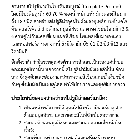
สาหร่ายสไปรูลิน่าเป็นโปรตีนสมบูรณ์ (Complete Protein)
โดยมีโปรตีนสูงถึง 60-70 % ของน้ำหนักแห้ง มีกรดอะมิโนมาก
ถึง 18 ชนิด สาหร่ายสไปรูลิน่าอุดมไปด้วยธาตุเหล็ก เบต้าแคโร
ทีน คลอโรฟิลล์ สารต้านอนุมูลอิสระ และกรดไขมันโอเมก้า 3 &
6 ควบคู่ไปกับแคลเซียม แมกนีเซียม โพแทสเซียม ทองแดง
และฟอสฟอรัส นอกจากนี้ ยังมีวิตามินบี5 บี1 บี2 บี3 บี12 และ
วิตามินอี
อีกทั้งว่ากันว่ามีสรรพคุณต่อต้านการอักเสบเป็นรองแค่น้ำนม
ของมนุษย์เท่านั้น นอกจากนี้ สไปรูลิน่ามีผนังเซลล์ที่นิ่ม อ่อน
บาง จึงดูดซึมและย่อยง่ายกว่าสาหร่ายสีเขียวแกมน้ำเงินชนิด
อื่นๆ ซึ่งมีผนังเป็นเซลลูโลส ทำให้ย่อยยากและดูดซึมยากกว่า
ประโยชน์ของผง
สาหร่ายสไปรูลิน่า
ออร์แกนิค:
เป็นแหล่งพลังงานที่ดี อุดมไปด้วยวิตามิน แร่ธาตุ สาร
ต้านอนุมูลอิสระ และกรดอะมิโนที่จำเป็นต่อร่างกาย
ช่วยต่อต้านอนุมูลอิสระ และช่วยลดความเสี่ยงต่อโรค
เรื้อรัง
ช่วยเพิ่มการทำงานของเซลล์และเสริมสร้างระบบ