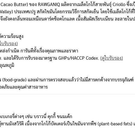
Cacao Butter) ของ RAWGANIQ ผลิตจากเมล็ดโกโก้สายพันธุ์ Criollo ซึ่งเป็นส
alley) ประเทศเปรู สกัดไขมันโดยกรรมวิธีการสกัดเย็น โดยใช้เมล็ดโกโก้ที่ไม่
จึงยังคงกลิ่นหอมเหมือนดาร์คช็อคโกแลต เนื้อสัมผัสเรียบเนียน ละลายในป
ช้ความร้อนสูง
ูใบรับรอง)
งกำเนิด การันตีทั้งเรื่องคุณภาพและราคา
.ย. และได้รับการรับรองมาตรฐาน GHPs/HACCP Codex.
(ดูใบรับรอง)
อุณหภูมิ
 (food-grade) และผ่านการตรวจสอบแล้วว่าไม่มีสารตกค้างจากบรรจุภัณฑ์ (M
ลอดภัยและคุณค่าสารอาหาร
อรี่ต่างๆ เช่น บราวนี่ คุกกี้ ขนมเค้ก
้ทานมังสวิรัติ เนื่องจากโกโก้บัตเตอร์เป็นไขมันจากพืช (plant-based fats)