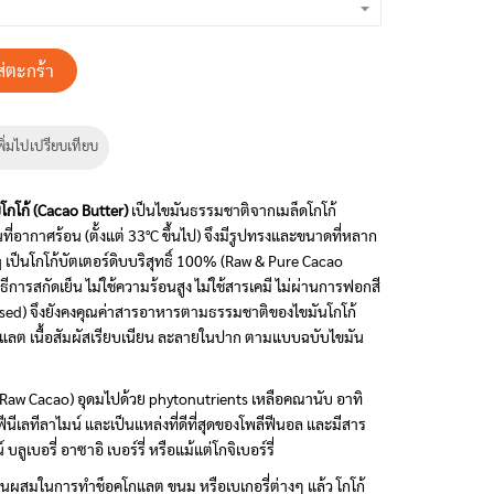
ส่ตะกร้า
พิ่มไปเปรียบเทียบ
โกโก้ (
Cacao Butter)
เป็นไขมันธรรมชาติจากเมล็ดโกโก้
่อากาศร้อน (ตั้งแต่ 33°C ขึ้นไป) จึงมีรูปทรงและขนาดที่หลาก
เป็นโกโก้บัตเตอร์ดิบบริสุทธิ์ 100% (Raw & Pure Cacao
ีการสกัดเย็น ไม่ใช้ความร้อนสูง ไม่ใช้สารเคมี ไม่ผ่านการฟอกสี
sed) จึงยังคงคุณค่าสารอาหารตามธรรมชาติของไขมันโกโก้
กแลต เนื้อสัมผัสเรียบเนียน ละลายในปาก ตามแบบฉบับไขมัน
ง (Raw Cacao) อุดมไปด้วย phytonutrients เหลือคณานับ อาทิ
ีนีเลทีลาไมน์ และเป็นแหล่งที่ดีที่สุดของโพลีฟีนอล และมีสาร
ลูเบอรี่ อาซาอิ เบอร์รี่ หรือแม้แต่โกจิเบอร์รี่
นผสมในการทำช็อคโกแลต ขนม หรือเบเกอรี่ต่างๆ แล้ว โกโก้