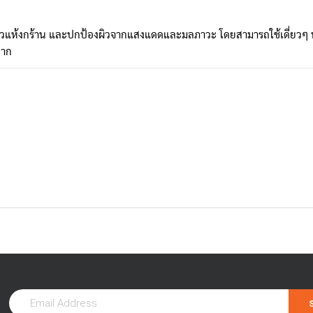
รุงผิวแห้งกร้าน และปกป้องผิวจากแสงแดดและมลภาวะ โดยสามารถใช้เดี่ยวๆ หร
ปาก