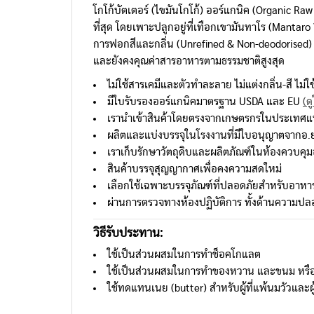
โกโก้บัตเตอร์ (ไขมันโกโก้) ออร์แกนิค (Organic Raw 
ที่สุด โดยเพาะปลูกอยู่ที่เทือกเขามันทาโร (Mantaro V
การฟอกสีและกลิ่น (Unrefined & Non-deodorised) 
และยังคงคุณค่าสารอาหารตามธรรมชาติสูงสุด
ไม่ใช้สารเคมีและตัวทำละลาย ไม่แต่งกลิ่น-สี ไม่ใ
มีใบรับรองออร์แกนิคมาตรฐาน USDA และ EU
(ด
เรานำเข้าสินค้าโดยตรงจากเกษตรกรในประเทศแหล่
ผลิตและแบ่งบรรจุในโรงงานที่มีใบอนุญาตจากอ
เราเก็บรักษาวัตถุดิบและผลิตภัณฑ์ในห้องควบคุม
สินค้าบรรจุสุญญากาศเพื่อคงความสดใหม่
เลือกใช้เฉพาะบรรจุภัณฑ์ที่ปลอดภัยสำหรับอาหาร
ผ่านการตรวจทางห้องปฏิบัติการ ทั้งด้านความป
วิธีรับประทาน
:
ใช้เป็นส่วนผสมในการทำช็อคโกแลต
ใช้เป็นส่วนผสมในการทำของหวาน และขนม หรือเบเก
ใช้ทดแทนเนย (butter) สำหรับผู้ที่แพ้นมวัวและผู