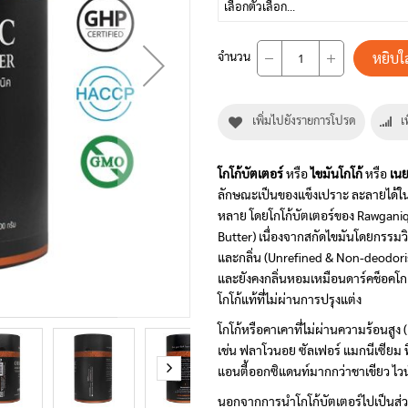
หยิบใ
จำนวน
เพิ่มไปยังรายการโปรด
เ
โกโก้บัตเตอร์
หรือ
ไขมันโกโก้
หรือ
เนย
ลักษณะเป็นของแข็งเปราะ ละลายได้ในที
หลาย โดยโกโก้บัตเตอร์ของ Rawganiq 
Butter) เนื่องจากสกัดไขมันโดยกรรมวิธ
และกลิ่น (Unrefined & Non-deodori
และยังคงกลิ่นหอมเหมือนดาร์คช็อคโ
โกโก้แท้ที่ไม่ผ่านการปรุงแต่ง
โกโก้หรือคาเคาที่ไม่ผ่านความร้อนสู
เช่น ฟลาโวนอย ซัลเฟอร์ แมกนีเซียม ฟ
แอนตี้ออกซิแดนท์มากกว่าชาเขียว ไวน์​ บ
นอกจากการนำโกโก้บัตเตอร์ไปเป็นส่ว