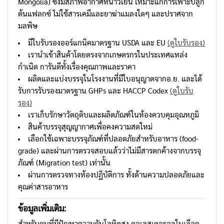
Mongolia) ซึ่งมีสภาพอากาศหนาวเย็น เหมาะแก่การเพาะปลูก
ต้นแฟลกซ์ ไม่ใช้สารเคมีและยาฆ่าแมลงใดๆ และปราศจาก
มลพิษ
มีใบรับรองออร์แกนิคมาตรฐาน USDA และ EU
(ดูใบรับรอง)
เรานำเข้าสินค้าโดยตรงจากเกษตรกรในประเทศแหล่ง
กำเนิด การันตีทั้งเรื่องคุณภาพและราคา
ผลิตและแบ่งบรรจุในโรงงานที่มีใบอนุญาตจากอ.ย. และได้
รับการรับรองมาตรฐาน GHPs และ HACCP Codex
(ดูใบรับ
รอง)
เราเก็บรักษาวัตถุดิบและผลิตภัณฑ์ในห้องควบคุมอุณหภูมิ
สินค้าบรรจุสุญญากาศเพื่อคงความสดใหม่
เลือกใช้เฉพาะบรรจุภัณฑ์ที่ปลอดภัยสำหรับอาหาร (food-
grade) และผ่านการตรวจสอบแล้วว่าไม่มีสารตกค้างจากบรรจุ
ภัณฑ์ (Migration test) เท่านั้น
ผ่านการตรวจทางห้องปฏิบัติการ ทั้งด้านความปลอดภัยและ
คุณค่าสารอาหาร
ข้อมูลเพิ่มเติม: