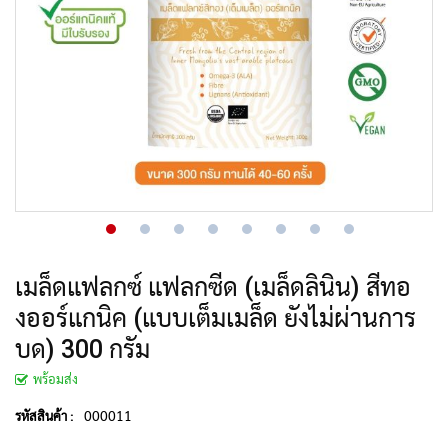
เมล็ดแฟลกซ์ แฟลกซีด (เมล็ดลินิน) สีทอ
งออร์แกนิค (แบบเต็มเมล็ด ยังไม่ผ่านการ
บด) 300 กรัม
พร้อมส่ง
000011
รหัสสินค้า :