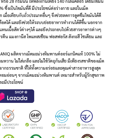
ือ 28 กรัมนั้น ให้พลังงานเพียง 140 กิโลแคลอรี่ โดยมีไขมัน
% ซึ่งเป็นไขมันที่ดี มีประโยชน์ต่อร่างกาย และในเม็ด
เมื่อเทียบกับถั่วประเภทอื่นๆ จึงช่วยลดการดูดซึมไขมันได้ดี
ือดได้ และยังช่วยให้ระบบย่อยอาหารทำงานได้ดีขึ้น นอกจาก
นแทนเนื้อสัตว์ต่างๆได้ และยังประกอบไปด้วยสารอาหารต่างๆ
โปรตีน แมงกานีส โพแทสเซียม ฟอสฟอรัส สังกะสี โซเดียม และ
GANIQ ผลิตจากเม็ดมะม่วงหิมพานต์ออร์แกนิคแท้ 100% ไม่
ความหวาน ไม่ใส่เกลือ และไม่ใช้วัตถุกันเสีย มีเพียงรสชาติของเม็ด
ากธรรมชาติ ที่ให้ทั้งความอร่อยและคุณค่าสารอาหารสูงสุด
ิ่นหอมอ่อนๆ จากเม็ดมะม่วงหิมพานต์ เหมาะสำหรับผู้รักสุขภาพ
ยและมีประโยชน์