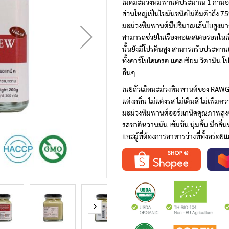
เม็ดมะม่วงหิมพานต์ประมาณ 1 กำมือ หร
ส่วนใหญ่เป็นไขมันชนิดไม่อิ่มตัวถึง 75
มะม่วงหิมพานต์มีปริมาณเส้นใยสูงมาก 
สามารถช่วยในเรื่องคอเลสเตอรอลในเล
นั้นยังมีโปรตีนสูง สามารถรับประทา
ทั้งคาร์โบไฮเดรต แคลเซียม วิตามิน 
อื่นๆ
เนยถั่วเม็ดมะม่วงหิมพานต์ของ RAW
แต่งกลิ่น ไม่แต่งรส ไม่เติมสี ไม่เพิ่ม
มะม่วงหิมพานต์ออร์แกนิคคุณภาพสูงจ
รสชาติหวานมัน เข้มข้น นุ่มลิ้น มีกล
และผู้ที่ต้องการอาหารว่างที่ทั้งอร่อ