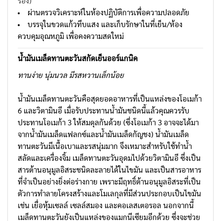
รอง)
ผ่านตรวจวิเคราะห์ในห้องปฏิบัติการเพื่อความปลอดภัย
บรรจุในขวดแก้วทึบแสง และเก็บรักษาในที่เย็น/ห้อง
ควบคุมอุณหภูมิ เพื่อคงความสดใหม่
น้ำมันเมล็ดทานตะวันสกัดเย็นออร์แกนิค
ทานง่าย นุ่มนวล มีรสหวานเล็กน้อย
น้ำมันเมล็ดทานตะวันคือสุดยอดอาหารที่เป็นแหล่งของโอเมก้า
6 และวิตามินอี เมื่อรับประทานน้ำมันชนิดนี้แล้วคุณควรรับ
ประทานโอเมก้า 3 ให้สมดุลกันด้วย (ซึ่งโอเมก้า 3 อาจจะได้มา
จากน้ำมันเมล็ดแฟลกซ์และน้ำมันเมล็ดกัญชง) น้ำมันเมล็ด
ทานตะวันมีเนื้อเบาและรสนุ่มมาก จึงเหมาะสำหรับใช้ทำน้ำ
สลัดและเครื่องจิ้ม เมล็ดทานตะวันอุดมไปด้วยวิตามินอี ซึ่งเป็น
สารต้านอนุมูลอิสระชนิดละลายได้ในไขมัน และเป็นสารอาหาร
ที่จำเป็นอย่างยิ่งต่อร่างกาย เพราะมีฤทธิ์ต้านอนุมูลอิสระที่เป็น
ตัวการทำลายโครงสร้างและโมเลกุลที่มีส่วนประกอบเป็นไขมัน
เช่น เยื่อหุ้มเซลล์ เซลล์สมอง และคอเลสเตอรอล นอกจากนี้
เมล็ดทานตะวันยังเป็นแหล่งของแมกนีเซียมอีกด้วย ซึ่งจะช่วย