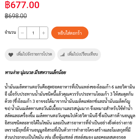
฿677.00
฿698.00
จำนวน
หยิบใส่ตะกร้า
เพิ่มไปยังรายการโปรด
เพิ่มไปเปรียบเทียบ
ทานง่าย นุ่มนวล มีรสหวานเล็กน้อย
น้ำมันเมล็ดทานตะวันคือสุดยอดอาหารที่เป็นแหล่งของโอเมก้า 6 และวิตามิน
อี เมื่อรับประทานน้ำมันชนิดนี้แล้วคุณควรรับประทานโอเมก้า 3 ให้สมดุลกัน
ด้วย (ซึ่งโอเมก้า 3 อาจจะได้มาจากน้ำมันเมล็ดแฟลกซ์และน้ำมันเมล็ดกัญ
ชง) น้ำมันเมล็ดทานตะวันมีเนื้อเบาและรสนุ่มมาก จึงเหมาะสำหรับใช้ทำน้ำ
สลัดและเครื่องจิ้ม เมล็ดทานตะวันอุดมไปด้วยวิตามินอี ซึ่งเป็นสารต้านอนุมูล
อิสระชนิดละลายได้ในไขมัน และเป็นสารอาหารที่จำเป็นอย่างยิ่งต่อร่างกาย
เพราะมีฤทธิ์ต้านอนุมูลอิสระที่เป็นตัวการทำลายโครงสร้างและโมเลกุลที่มี
ส่วนประกอบเป็นไขมัน เช่น เยื่อหุ้มเซลล์ เซลล์สมอง และคอเลสเตอรอล