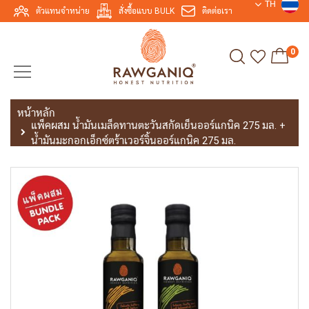
TH
ตัวแทนจำหน่าย
สั่งซื้อแบบ BULK
ติดต่อเรา
0
หน้าหลัก
แพ็คผสม น้ำมันเมล็ดทานตะวันสกัดเย็นออร์แกนิค 275 มล. +
น้ำมันมะกอกเอ็กซ์ตร้าเวอร์จิ้นออร์แกนิค 275 มล.