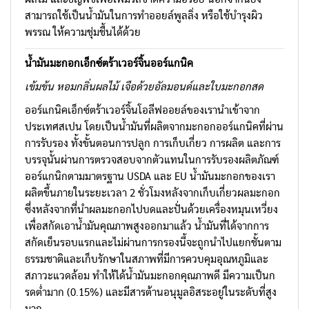
สามารถใช้เป็นน้ำมันในการทำออยล์พูลลิ่ง หรือใช้บำรุงผิว
พรรณ ให้ความชุ่มชื้นได้ด้วย
น้ำมันมะกอกเอ็กซ์ตร้าเวอร์จิ้นออร์แกนิค
เข้มข้น
หอม
กลิ่นผลไม้
เจือด้วยอัลมอนด์และใบมะกอกสด
ออร์แกนิคเอ็กซ์ตร้าเวอร์จิ้นโอลีฟออยล์ของเรานำเข้าจาก
ประเทศสเปน โดยเป็นน้ำมันที่ผลิตจากมะกอกออร์แกนิคที่ผ่าน
การรับรอง ทั้งขั้นตอนการปลูก การเก็บเกี่ยว การผลิต และการ
บรรจุนั้นผ่านการตรวจสอบจากตัวแทนในการรับรองผลิตภัณฑ์
ออร์แกนิกตามมาตรฐาน USDA และ EU น้ำมันมะกอกของเรา
ผลิตขึ้นภายในระยะเวลา 2 ชั่วโมงหลังจากเก็บเกี่ยวผลมะกอก
ซึ่งหลังจากที่นำผลมะกอกไปบดและปั่นด้วยเครื่องหมุนเหวี่ยง
เพื่อสกัดเอาน้ำมันคุณภาพสูงออกมาแล้ว น้ำมันที่ได้จากการ
สกัดเย็นรอบแรกและไม่ผ่านการกรองนี้จะถูกนำไปแยกชั้นตาม
ธรรมชาติและเก็บรักษาในสภาพที่มีการควบคุมอุณหภูมิและ
สภาวะแวดล้อม ทำให้ได้น้ำมันมะกอกคุณภาพดี มีความเป็นก
รดต่ำมาก (0.15%) และมีสารต้านอนุมูลอิสระอยู่ในระดับที่สูง