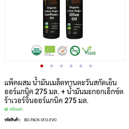
แพ็คผสม น้ำมันเมล็ดทานตะวันสกัดเย็น
ออร์แกนิค 275 มล. + น้ำมันมะกอกเอ็กซ์ต
ร้าเวอร์จิ้นออร์แกนิค 275 มล.
พร้อมส่ง
BD-PACK-SFO-EVO
รหัสสินค้า :