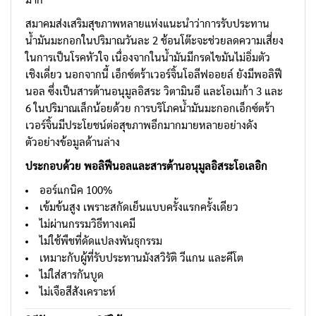
มาก
สมาคมส่งเสริมสุขภาพหลายแห่งแนะนำว่าการรับประทาน
น้ำมันมะกอกในปริมาณวันละ 2 ช้อนโต๊ะจะช่วยลดความเสี่ยง
ในการเป็นโรคหัวใจ เนื่องจากในน้ำมันมีกรดไขมันไม่อิ่มตัว
เชิงเดี่ยว นอกจากนี้ เอ็กซ์ตร้าเวอร์จิ้นโอลีฟออยล์ ยังมีพอลิฟี
นอล ซึ่งเป็นสารต้านอนุมูลอิสระ วิตามินอี และโอเมก้า 3 และ
6 ในปริมาณเล็กน้อยด้วย การบริโภคน้ำมันมะกอกเอ็กซ์ตร้า
เวอร์จิ้นมีประโยชน์ต่อสุขภาพอีกมากมายหลายอย่างดัง
ตัวอย่างข้อมูลด้านล่าง
ประกอบด้วย พอลิฟีนอลและสารต้านอนุมูลอิสระโอเลอิก
ออร์แกนิค 100%
เข้มข้นสูง เพราะสกัดเย็นแบบครั้งแรกครั้งเดียว
ไม่ผ่านกรรมวิธีทางเคมี
ไม่ใช้พืชที่ดัดแปลงพันธุกรรม
เหมาะกับผู้ที่รับประทานมังสวิรัติ วีแกน และคีโต
ไม่ใส่สารกันบูด
ไม่เจือสีสังเคราะห์