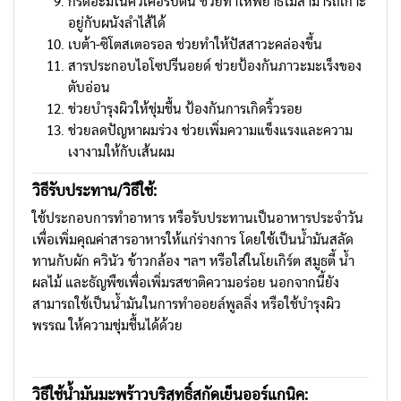
กรดอะมิโนคิวเคอร์บิติน ช่วยทำให้พยาธิไม่สามารถเกาะ
อยู่กับผนังลำไส้ได้
เบต้า-ซิโตสเตอรอล ช่วยทำให้ปัสสาวะคล่องขึ้น
สารประกอบไอโซปรีนอยด์ ช่วยป้องกันภาวะมะเร็งของ
ตับอ่อน
ช่วยบำรุงผิวให้ชุ่มชื้น ป้องกันการเกิดริ้วรอย
ช่วยลดปัญหาผมร่วง ช่วยเพิ่มความแข็งแรงและความ
เงางามให้กับเส้นผม
วิธีรับประทาน
/วิธีใช้:
ใช้ประกอบการทำอาหาร หรือรับประทานเป็นอาหารประจำวัน
เพื่อเพิ่มคุณค่าสารอาหารให้แก่ร่างการ โดยใช้เป็นน้ำมันสลัด
ทานกับผัก ควินัว ข้าวกล้อง ฯลฯ หรือใส่ในโยเกิร์ต สมูธตี้ น้ำ
ผลไม้ และธัญพืชเพื่อเพิ่มรสชาติความอร่อย นอกจากนี้ยัง
สามารถใช้เป็นน้ำมันในการทำออยล์พูลลิ่ง หรือใช้บำรุงผิว
พรรณ ให้ความชุ่มชื้นได้ด้วย
วิธีใช้น้ำมันมะพร้าวบริสุทธิ์สกัดเย็นออร์แกนิค: