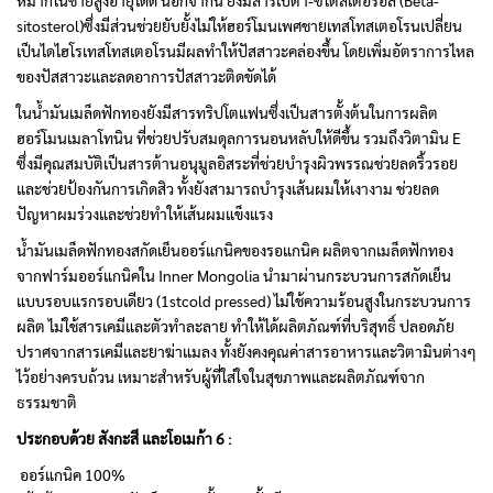
หมากในชายสูงอายุได้ดี นอกจากนี้ ยังมีสารเบต้า-ซิโตสเตอรอล (Beta-
sitosterol)ซึ่งมีส่วนช่วยยับยั้งไม่ให้ฮอร์โมนเพศชายเทสโทสเตอโรนเปลี่ยน
เป็นไดไฮโรเทสโทสเตอโรนมีผลทำให้ปัสสาวะคล่องขึ้น โดยเพิ่มอัตราการไหล
ของปัสสาวะและลดอาการปัสสาวะติดขัดได้
ในน้ำมันเมล็ดฟักทองยังมีสารทริปโตแฟนซึ่งเป็นสารตั้งต้นในการผลิต
ฮอร์โมนเมลาโทนิน ที่ช่วยปรับสมดุลการนอนหลับให้ดีขึ้น รวมถึงวิตามิน E
ซึ่งมีคุณสมบัติเป็นสารต้านอนุมูลอิสระที่ช่วยบำรุงผิวพรรณช่วยลดริ้วรอย
และช่วยป้องกันการเกิดสิว ทั้งยังสามารถบำรุงเส้นผมให้เงางาม ช่วยลด
ปัญหาผมร่วงและช่วยทำให้เส้นผมแข็งแรง
น้ำมันเมล็ดฟักทองสกัดเย็นออร์แกนิคของรอแกนิค ผลิตจากเมล็ดฟักทอง
จากฟาร์มออร์แกนิคใน Inner Mongolia นำมาผ่านกระบวนการสกัดเย็น
แบบรอบแรกรอบเดียว (1stcold pressed) ไม่ใช้ความร้อนสูงในกระบวนการ
ผลิต ไม่ใช้สารเคมีและตัวทำละลาย ทำให้ได้ผลิตภัณฑ์ที่บริสุทธิ์ ปลอดภัย
ปราศจากสารเคมีและยาฆ่าแมลง ทั้งยังคงคุณค่าสารอาหารและวิตามินต่างๆ
ไว้อย่างครบถ้วน เหมาะสำหรับผู้ที่ใส่ใจในสุขภาพและผลิตภัณฑ์จาก
ธรรมชาติ
ประกอบด้วย สังกะสี และโอเมก้า 6 :
ออร์แกนิค 100%