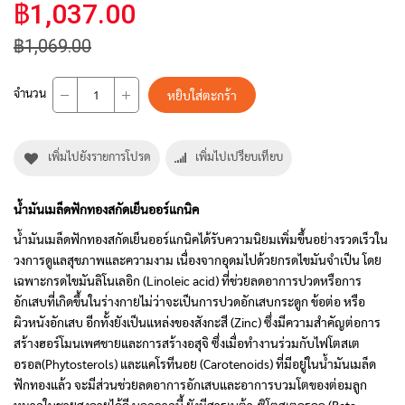
฿1,037.00
฿1,069.00
จำนวน
หยิบใส่ตะกร้า
เพิ่มไปยังรายการโปรด
เพิ่มไปเปรียบเทียบ
น้ำมันเมล็ดฟักทองสกัดเย็นออร์แกนิค
น้ำมันเมล็ดฟักทองสกัดเย็นออร์แกนิคได้รับความนิยมเพิ่มขึ้นอย่างรวดเร็วใน
วงการดูแลสุขภาพและความงาม เนื่องจากอุดมไปด้วยกรดไขมันจำเป็น โดย
เฉพาะกรดไขมันลิโนเลอิก (Linoleic acid) ที่ช่วยลดอาการปวดหรือการ
อักเสบที่เกิดขึ้นในร่างกายไม่ว่าจะเป็นการปวดอักเสบกระดูก ข้อต่อ หรือ
ผิวหนังอักเสบ อีกทั้งยังเป็นแหล่งของสังกะสี (Zinc) ซึ่งมีความสำคัญต่อการ
สร้างฮอร์โมนเพศชายและการสร้างอสุจิ ซึ่งเมื่อทำงานร่วมกับไฟโตสเต
อรอล(Phytosterols) และแคโรทีนอย (Carotenoids) ที่มีอยู่ในน้ำมันเมล็ด
ฟักทองแล้ว จะมีส่วนช่วยลดอาการอักเสบและอาการบวมโตของต่อมลูก