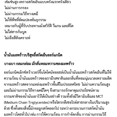
เข้มข้นสูง เพราะสกัดเย็นแบบครั้งแรกครั้งเดียว
ไม่ผ่านการกรอง
ไม่ผ่านกรรมวิธีทางเคมี
ไม่ใช้พืชที่ดัดแปลงพันธุกรรม
เหมาะกับผู้ที่รับประทานมังสวิรัติ วีแกน และคีโต
ไม่ใส่สารกันบูด
ไม่เจือสีสังเคราะห์
น้ำมันมะพร้าวบริสุทธิ์สกัดเย็นออร์แกนิค
บางเบา กลมกล่อม
มีกลิ่นหอมหวาน
ของมะพร้าว
ออร์แกนิคเอ็กซ์ตร้าเวอร์จิ้นโคโคนัทออยล์เป็นน้ำมันมะพร้าวสกัดเย็นที่ไม่ใช้
ความร้อน น้ำมันมะพร้าวของเรามีรสชาติและกลิ่นที่หอมนุ่มนวลเพราะผลิต
จากมะพร้าวสดจากแหล่งมะพร้าวชั้นดีในประเทศไทย ไม่ผ่านความร้อนสูง
และไม่ผ่านกรรมวิธีทางเคมีใดๆ จึงสามารถรักษาคุณประโยชน์ตาม
ธรรมชาติของน้ำมันเอาไว้ได้เป็นอย่างดี รวมทั้งยังมีวิตามินอีและ MCT
(Medium Chain Triglycerides) หรือไตรกลีเซอไรด์สายกลางในปริมาณสูง
ด้วย ซึ่งทั้งสองสิ่งนี้มักจะถูกสกัดออกไป ระหว่างกระบวนการสกัดน้ำมัน
มะพร้าวโดยทั่วไป เช่น การใช้ความร้อน การกำจัดกลิ่น การผ่านกรรมวิธี