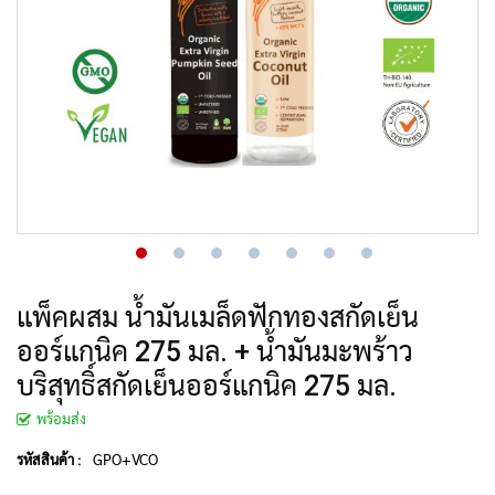
แพ็คผสม น้ำมันเมล็ดฟักทองสกัดเย็น
ออร์แกนิค 275 มล. + น้ำมันมะพร้าว
บริสุทธิ์สกัดเย็นออร์แกนิค 275 มล.
พร้อมส่ง
GPO+VCO
รหัสสินค้า :