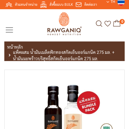
TH
ตัวแทนจำหน่าย
สั่งซื้อแบบ BULK
ติดต่อเรา
0
หน้าหลัก
แพ็คผสม น้ำมันเมล็ดฟักทองสกัดเย็นออร์แกนิค 275 มล. +
น้ำมันมะพร้าวบริสุทธิ์สกัดเย็นออร์แกนิค 275 มล.