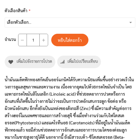
ตัวเลือกสินค้า
จำนวน
หยิบใส่ตะกร้า
เพิ่มไปยังรายการโปรด
เพิ่มไปเปรียบเทียบ
น้ำมันเมล็ดฟักทองสกัดเย็นออร์แกนิคได้รับความนิยมเพิ่มขึ้นอย่างรวดเร็วใน
วงการดูแลสุขภาพและความงาม เนื่องจากอุดมไปด้วยกรดไขมันจำเป็น โดย
เฉพาะกรดไขมันลิโนเลอิก (Linoleic acid) ที่ช่วยลดอาการปวดหรือการ
อักเสบที่เกิดขึ้นในร่างกายไม่ว่าจะเป็นการปวดอักเสบกระดูก ข้อต่อ หรือ
ผิวหนังอักเสบ อีกทั้งยังเป็นแหล่งของสังกะสี (Zinc) ซึ่งมีความสำคัญต่อการ
สร้างฮอร์โมนเพศชายและการสร้างอสุจิ ซึ่งเมื่อทำงานร่วมกับไฟโตสเต
อรอล(Phytosterols) และแคโรทีนอย (Carotenoids) ที่มีอยู่ในน้ำมันเมล็ด
ฟักทองแล้ว จะมีส่วนช่วยลดอาการอักเสบและอาการบวมโตของต่อมลูก
หมากในชายสูงอายุได้ดี นอกจากนี้ ยังมีสารเบต้า-ซิโตสเตอรอล (Beta-