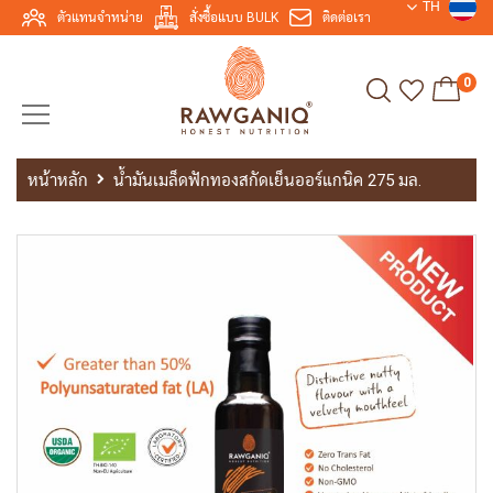
TH
ตัวแทนจำหน่าย
สั่งซื้อแบบ BULK
ติดต่อเรา
0
หน้าหลัก
น้ำมันเมล็ดฟักทองสกัดเย็นออร์แกนิค 275 มล.