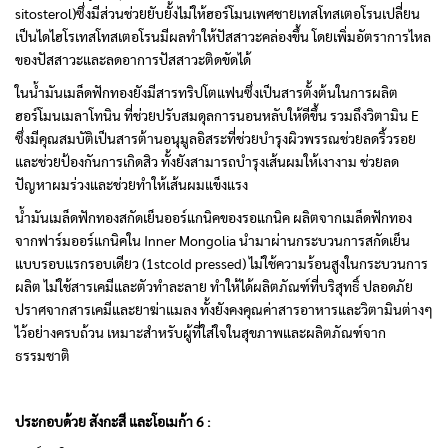
sitosterol)ซึ่งมีส่วนช่วยยับยั้งไม่ให้ฮอร์โมนเพศชายเทสโทสเตอโรนเปลี่ยน
เป็นไดไฮโรเทสโทสเตอโรนมีผลทำให้ปัสสาวะคล่องขึ้น โดยเพิ่มอัตราการไหล
ของปัสสาวะและลดอาการปัสสาวะติดขัดได้
ในน้ำมันเมล็ดฟักทองยังมีสารทริปโตแฟนซึ่งเป็นสารตั้งต้นในการผลิต
ฮอร์โมนเมลาโทนิน ที่ช่วยปรับสมดุลการนอนหลับให้ดีขึ้น รวมถึงวิตามิน E
ซึ่งมีคุณสมบัติเป็นสารต้านอนุมูลอิสระที่ช่วยบำรุงผิวพรรณช่วยลดริ้วรอย
และช่วยป้องกันการเกิดสิว ทั้งยังสามารถบำรุงเส้นผมให้เงางาม ช่วยลด
ปัญหาผมร่วงและช่วยทำให้เส้นผมแข็งแรง
น้ำมันเมล็ดฟักทองสกัดเย็นออร์แกนิคของรอแกนิค ผลิตจากเมล็ดฟักทอง
จากฟาร์มออร์แกนิคใน Inner Mongolia นำมาผ่านกระบวนการสกัดเย็น
แบบรอบแรกรอบเดียว (1stcold pressed) ไม่ใช้ความร้อนสูงในกระบวนการ
ผลิต ไม่ใช้สารเคมีและตัวทำละลาย ทำให้ได้ผลิตภัณฑ์ที่บริสุทธิ์ ปลอดภัย
ปราศจากสารเคมีและยาฆ่าแมลง ทั้งยังคงคุณค่าสารอาหารและวิตามินต่างๆ
ไว้อย่างครบถ้วน เหมาะสำหรับผู้ที่ใส่ใจในสุขภาพและผลิตภัณฑ์จาก
ธรรมชาติ
ประกอบด้วย สังกะสี และโอเมก้า 6 :